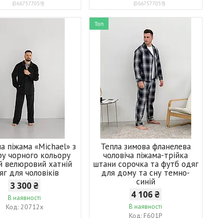
0667577059
0667577059
Топ
а піжама «Michael» з
Тепла зимова фланелева
у чорного кольору
чоловіча піжама-трійка
й велюровий хатній
штани сорочка та футб одяг
яг для чоловіків
для дому та сну темно-
синій
3 300 ₴
4 106 ₴
В наявності
20712х
В наявності
F601P