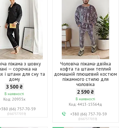
іча піжама з шовку
Чоловіча піжама-двійка
ані — сорочка на
кофта та штани теплий
х і штани для сну та
домашній плюшевий костюм
дому
піжамного стилю для
чоловіка
3 500 ₴
2 590 ₴
В наявності
20935х
В наявності
4413-15564д
+380 (66) 757-70-59
+380 (66) 757-70-59
0667577059
0667577059