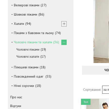
Велюрові піжами
27
Шовкові піжами
86
Халати
94
Піжами з бавовни та льону
74
Чоловічі піжами та халати
36
Чоловічі піжами
19
Чоловічі халати
17
Плюшеві піжами
18
ЧО
Повсякденний одяг
55
Нічні сорочки
18
Про нас
Топ
Відгуки