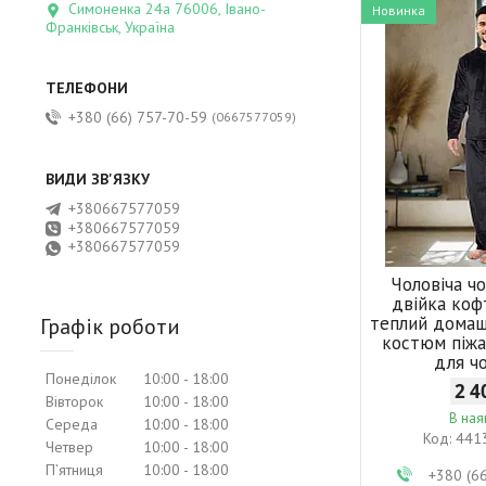
Симоненка 24а 76006, Івано-
Новинка
Франківськ, Україна
+380 (66) 757-70-59
0667577059
+380667577059
+380667577059
+380667577059
Чоловіча ч
двійка коф
теплий дома
Графік роботи
костюм піж
для ч
Понеділок
10:00
18:00
2 4
Вівторок
10:00
18:00
В ная
Середа
10:00
18:00
441
Четвер
10:00
18:00
Пʼятниця
10:00
18:00
+380 (6