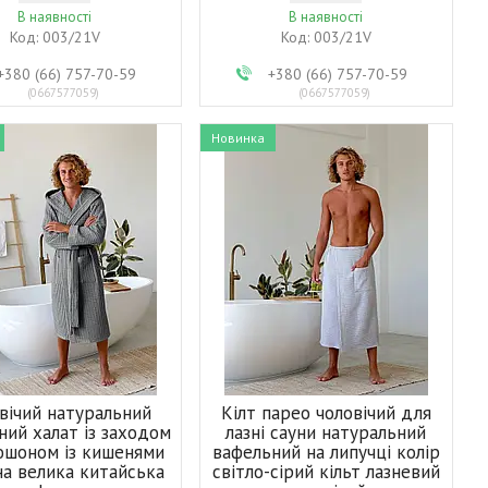
В наявності
В наявності
003/21V
003/21V
+380 (66) 757-70-59
+380 (66) 757-70-59
0667577059
0667577059
Новинка
вічий натуральний
Кілт парео чоловічий для
ний халат із заходом
лазні сауни натуральний
юшоном із кишенями
вафельний на липучці колір
на велика китайська
світло-сірий кільт лазневий