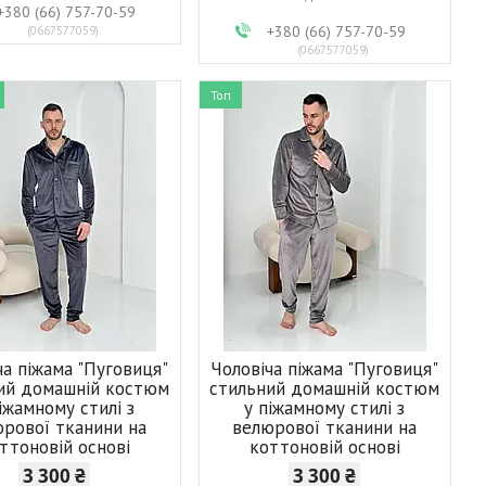
+380 (66) 757-70-59
+380 (66) 757-70-59
0667577059
0667577059
Топ
ча піжама "Пуговиця"
Чоловіча піжама "Пуговиця"
ий домашній костюм
стильний домашній костюм
іжамному стилі з
у піжамному стилі з
рової тканини на
велюрової тканини на
ттоновій основі
коттоновій основі
3 300 ₴
3 300 ₴