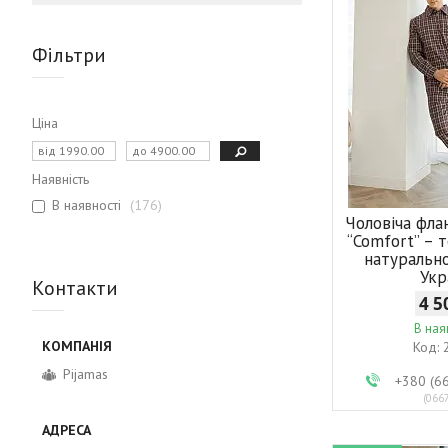
Фільтри
Ціна
Наявність
В наявності
176
Чоловіча фла
“Comfort” – 
натурально
Укр
Контакти
4 5
В ная
Pijamas
+380 (6
066