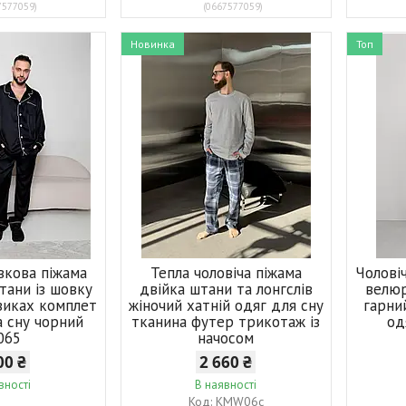
7577059
0667577059
Новинка
Топ
вкова піжама
Тепла чоловіча піжама
Чоловіч
тани із шовку
двійка штани та лонгслів
велюр
дзиках комплет
жіночий хатній одяг для сну
гарни
а сну чорний
тканина футер трикотаж із
од
065
начосом
00 ₴
2 660 ₴
вності
В наявності
KMW06с