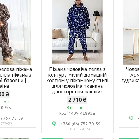
нелева піжама
Піжама чоловіча тепла з
Чолов
тепла піжама з
кенгуру милий домашній
Арм
ї бавовни |
костюм у піжамному стилі
ґудзика
аїна
для чоловіка тканина
двостороння плюшик
00 ₴
2 710 ₴
вності
20955
В наявності
4409-41895д
6) 757-70-59
+380 (66) 757-70-59
7577059
0667577059