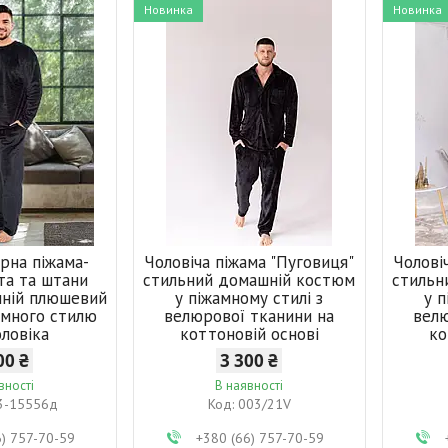
Новинка
Новинка
орна піжама-
Чоловіча піжама "Пуговиця"
Чолові
та та штани
стильний домашній костюм
стильн
шній плюшевий
у піжамному стилі з
у п
амного стилю
велюрової тканини на
велю
оловіка
коттоновій основі
ко
00 ₴
3 300 ₴
вності
В наявності
3-15556д
003/21V
6) 757-70-59
+380 (66) 757-70-59