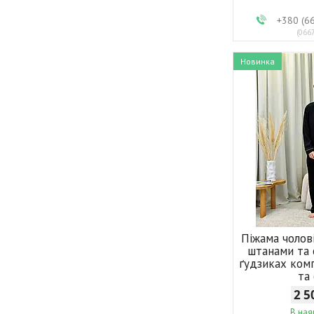
+380 (6
066
Новинка
Піжама чолов
штанами та
ґудзиках ком
та
2 5
В ная