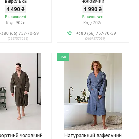
вафелька
чоловічий
4 490 ₴
1 990 ₴
В наявності
В наявності
902с
702с
+380 (66) 757-70-59
+380 (66) 757-70-59
0667577059
0667577059
Топ
ортний чоловічий
Натуральний вафельний