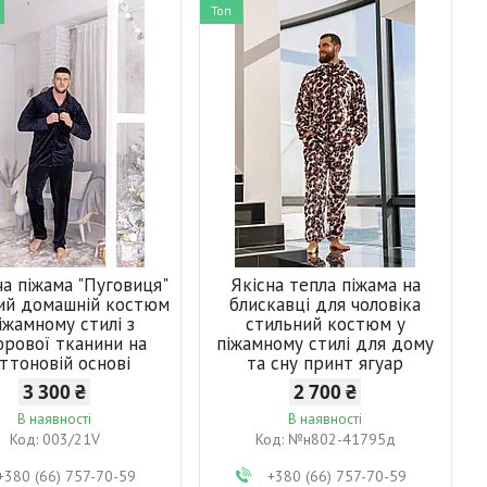
Топ
ча піжама "Пуговиця"
Якісна тепла піжама на
ий домашній костюм
блискавці для чоловіка
іжамному стилі з
стильний костюм у
рової тканини на
піжамному стилі для дому
ттоновій основі
та сну принт ягуар
3 300 ₴
2 700 ₴
В наявності
В наявності
003/21V
№н802-41795д
+380 (66) 757-70-59
+380 (66) 757-70-59