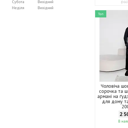
Субота
Вихідний
066
Неділя
Вихідний
Топ
Чоловіча шо
сорочка та ш
армані на ґу
для дому т
20
2 5
В ная