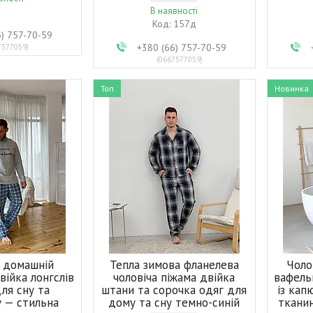
В наявності
157д
6) 757-70-59
+380 (66) 757-70-59
7577059
0667577059
Топ
Новинка
й домашній
Тепла зимова фланелева
Чоло
війка лонгслів
чоловіча піжама двійка
вафель
для сну та
штани та сорочка одяг для
із кап
у — стильна
дому та сну темно-синій
ткани