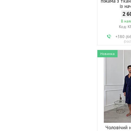
піжама з тка
із н
2 6
В ная
K
+380 (6
066
Новинка
Чоловічий 