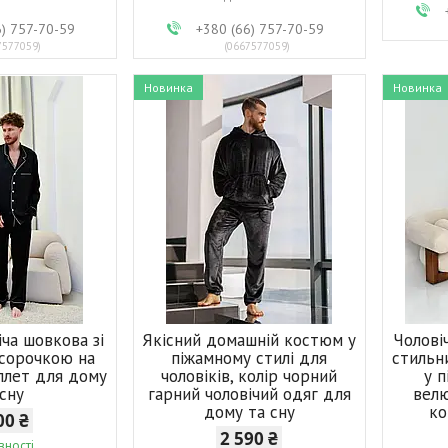
6) 757-70-59
+380 (66) 757-70-59
7577059
0667577059
Новинка
Новинка
іча шовкова зі
Якісний домашній костюм у
Чолові
 сорочкою на
піжамному стилі для
стильн
плет для дому
чоловіків, колір чорний
у п
 сну
гарний чоловічий одяг для
велю
дому та сну
ко
00 ₴
2 590 ₴
вності