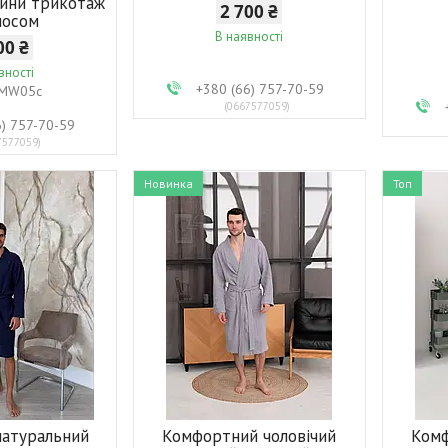
нини трикотаж
2 700 ₴
ачосом
В наявності
00 ₴
вності
+380 (66) 757-70-59
MW05c
0667577059
6) 757-70-59
7577059
Новинка
Топ
натуральний
Комфортний чоловічий
Комф