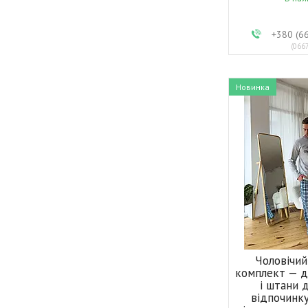
+380 (6
066
Новинка
Чоловічи
комплект — д
і штани 
відпочинк