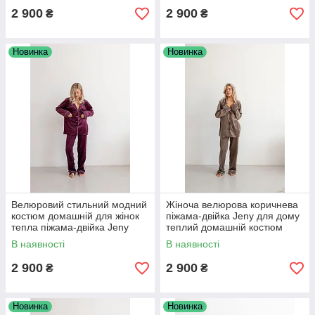
2 900
2 900
₴
₴
Новинка
Новинка
Велюровий стильний модний
Жіноча велюрова коричнева
костюм домашній для жінок
піжама-двійка Jeny для дому
тепла піжама-двійка Jeny
теплий домашній костюм
колір марсала норма та
норма та великі розміри
В наявності
В наявності
батал
2 900
2 900
₴
₴
Новинка
Новинка