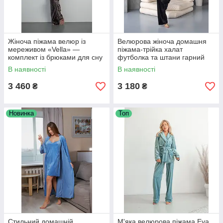
Жіноча піжама велюр із
Велюрова жіноча домашня
мереживом «Vella» —
піжама-трійка халат
комплект із брюками для сну
футболка та штани гарний
та дому
домашній стильний комплект
В наявності
В наявності
для жінок
3 460
3 180
₴
₴
Новинка
Топ
Стильний домашній
М'яка велюрова піжама Eva