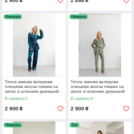
2 900
2 898
₴
₴
Новинка
Новинка
Тепла зимова велюрова
Тепла зимова велюрова
плюшева жіноча піжама на
плюшева жіноча піжама на
запах із штанами домашній
запах зі штанами домашній
костюм колір смарагдовий
костюм колір фісташковий
В наявності
В наявності
2 900
2 900
₴
₴
Новинка
Топ