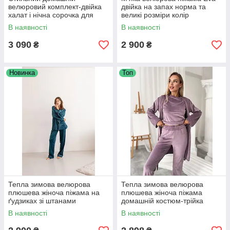
велюровий комплект-двійка
двійка на запах норма та
халат і нічна сорочка для
великі розміри колір
жінок модний жіночий одяг
фісташковий жіночий
В наявності
В наявності
домашній костюм
3 090
2 900
₴
₴
Новинка
Топ
Тепла зимова велюрова
Тепла зимова велюрова
плюшева жіноча піжама на
плюшева жіноча піжама
ґудзиках зі штанами
домашній костюм-трійка
домашній костюм кольоровий
фрезовий
В наявності
В наявності