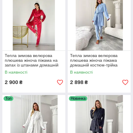
Тепла зимова велюрова
Тепла зимова велюрова
плюшева жіноча піжама на
плюшева жіноча піжама
запах із штанами домашній
домашній костюм-трійка
костюм колір малиновий
блакитний
В наявності
В наявності
2 900
2 898
₴
₴
Топ
Новинка