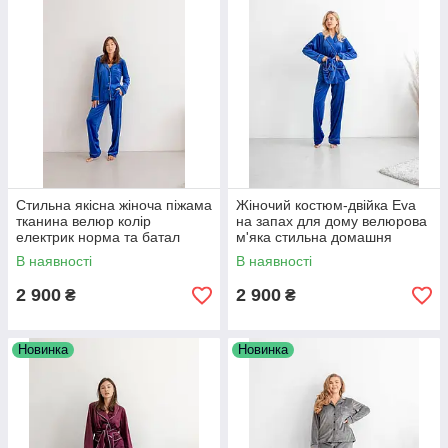
Стильна якісна жіноча піжама
Жіночий костюм-двійка Eva
тканина велюр колір
на запах для дому велюрова
електрик норма та батал
м'яка стильна домашня
костюм-двійка для дому
піжама норма та батал
В наявності
В наявності
2 900
2 900
₴
₴
Новинка
Новинка