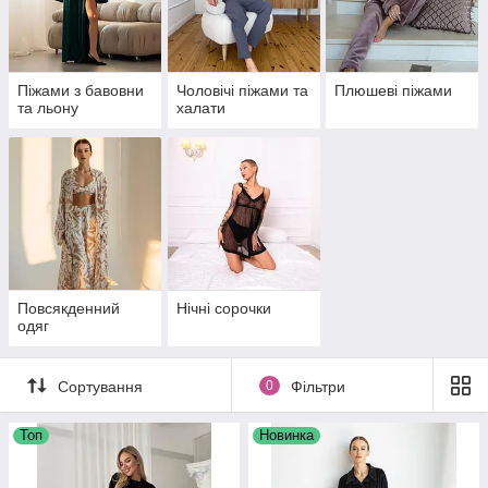
Піжами з бавовни
Чоловічі піжами та
Плюшеві піжами
та льону
халати
Повсякденний
Нічні сорочки
одяг
Сортування
0
Фільтри
Топ
Новинка