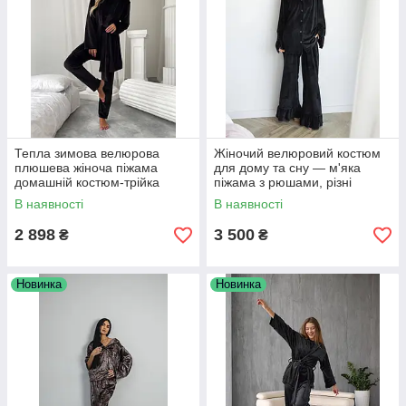
Тепла зимова велюрова
Жіночий велюровий костюм
плюшева жіноча піжама
для дому та сну — м'яка
домашній костюм-трійка
піжама з рюшами, різні
чорний колір
кольори та розміри
В наявності
В наявності
2 898
3 500
₴
₴
Новинка
Новинка