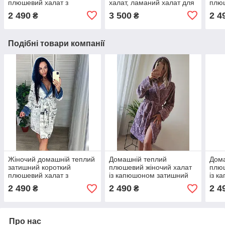
плюшевий халат з
халат, ламаний халат для
плюш
капюшоном в
ванни і сауни бежевий
кап
2 490
3 500
2 4
₴
₴
універсальному розмірі
унів
42-46
42-4
Подібні товари компанії
Жіночий домашній теплий
Домашній теплий
Дома
затишний короткий
плюшевий жіночий халат
плюш
плюшевий халат з
із капюшоном затишний
із к
капюшоном в
короткий в
коро
2 490
2 490
2 4
₴
₴
універсальному розмірі
універсальному розмірі 42
унів
42-46
— 46 колір фіолетовий
— 46
Про нас