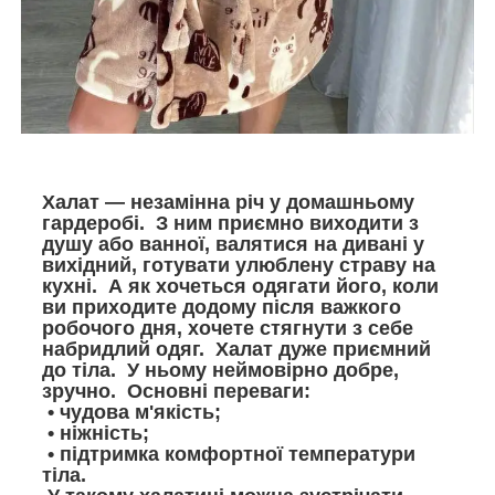
Халат — незамінна річ у домашньому
гардеробі. З ним приємно виходити з
душу або ванної, валятися на дивані у
вихідний, готувати улюблену страву на
кухні. А як хочеться одягати його, коли
ви приходите додому після важкого
робочого дня, хочете стягнути з себе
набридлий одяг. Халат дуже приємний
до тіла. У ньому неймовірно добре,
зручно. Основні переваги:
• чудова м'якість;
• ніжність;
• підтримка комфортної температури
тіла.