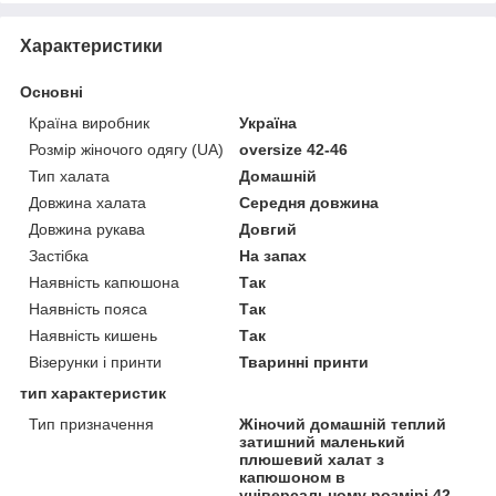
Характеристики
Основні
Країна виробник
Україна
Розмір жіночого одягу (UA)
oversize 42-46
Тип халата
Домашній
Довжина халата
Середня довжина
Довжина рукава
Довгий
Застібка
На запах
Наявність капюшона
Так
Наявність пояса
Так
Наявність кишень
Так
Візерунки і принти
Тваринні принти
тип характеристик
Тип призначення
Жіночий домашній теплий
затишний маленький
плюшевий халат з
капюшоном в
універсальному розмірі 42-