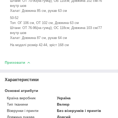
Штани: ОТ 70-90(на гумці); ОБ 110см; Довжина 102 см/76
внутр шов
Халат: Довжина 85 см, рукав 63 см
50-52
Топ: ОГ 106 см, ОТ 102 см, Довжина 63 см
Штани: ОТ 76-96(на гумці); ОС 118см; Довжина 103 см/77
внутр шов
Халат: Довжина 87 см, рукав 64 см
На моделі розмір 42-44, зріст 168 см
Приховати
Характеристики
Основні атрибути
Країна виробник
Україна
Тип тканини
Велюр
Візерунки і принти
Без візерунків і принтів
Довжина рукава
Довгий