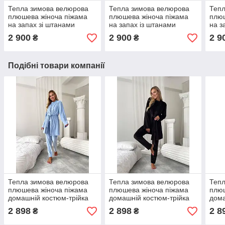
Тепла зимова велюрова
Тепла зимова велюрова
Тепл
плюшева жіноча піжама
плюшева жіноча піжама
плюш
на запах зі штанами
на запах із штанами
на з
домашній костюм колір
домашній костюм колір
дома
2 900
2 900
2 9
₴
₴
фісташковий
малиновий
чор
Подібні товари компанії
Тепла зимова велюрова
Тепла зимова велюрова
Тепл
плюшева жіноча піжама
плюшева жіноча піжама
плюш
домашній костюм-трійка
домашній костюм-трійка
дома
блакитний
чорний колір
біли
2 898
2 898
2 8
₴
₴