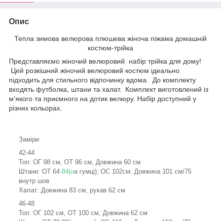
Опис
Тепла зимова велюрова плюшева жіноча піжама домашній
костюм-трійка
Представляємо жіночий велюровий набір трійка для дому!
Цей розкішний жіночий велюровий костюм ідеально
підходить для стильного відпочинку вдома. До комплекту
входять футболка, штани та халат. Комплект виготовлений із
м'якого та приємного на дотик велюру. Набір доступний у
різних кольорах.
Заміри
42-44
Топ: ОГ 98 см, ОТ 96 см, Довжина 60 см
Штани: ОТ 64
-84(н
а гумці); ОС 102см; Довжина 101 см/75
внутр шов
Халат: Довжина 83 см, рукав 62 см
46-48
Топ: ОГ 102 см, ОТ 100 см, Довжина 62 см