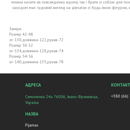
можна носити як повсякденно вдома, так і брати із собою для поход
заходом має чудовий вигляд на дівчатах із будь-якою фігурою, 
Заміри:
Розмір 42-48
ог-130,довжина-122,рукав-72
Розмір 50-52
ог-134,довжина-128,рукав-74
Розмір 54-56
ог-140,довжина-135,рукав-78
+380 (66)
Симоненка 24а 76006, Івано-Франківськ,
Україна
Pijamas