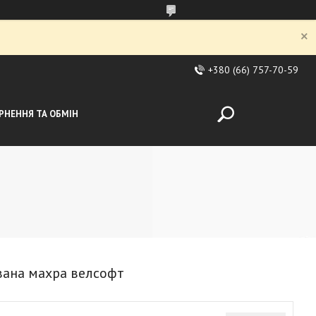
+380 (66) 757-70-59
РНЕННЯ ТА ОБМІН
вана махра велсофт