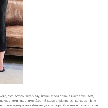
го, пухнастого матеріалу, тканина: полірована махра Wellsoft,
 накладними кишенями. Довгий халат вирізняється комфортністю і
 капюшоном прекрасно забезпечує комфорт. Домашній, теплий халат