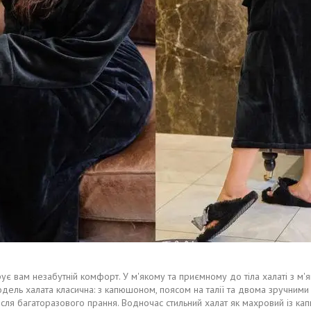
 вам незабутній комфорт. У м'якому та приємному до тіла халаті з м'яко
дель халата класична: з капюшоном, поясом на талії та двома зручними
ть після багаторазового прання. Водночас стильний халат як махровий із