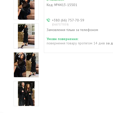
Код:
№4413-15501
+380 (66) 757-70-59
0667577059
Замовлення тільки за телефоном
повернення товару протягом 14 днів
за 