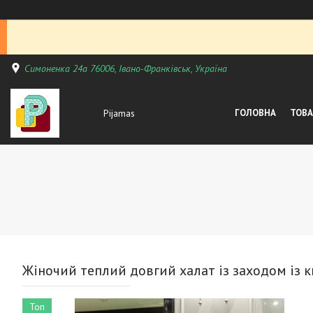
Симоненка 24а 76006, Івано-Франківськ, Україна
Pijamas
ГОЛОВНА
ТОВА
Жіночий теплий довгий халат із заходом із
Топ