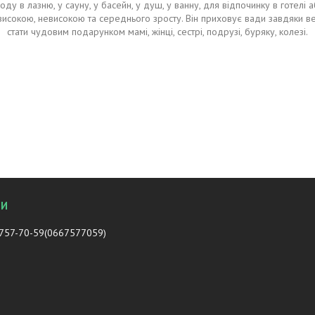
у в лазню, у сауну, у басейн, у душ, у ванну, для відпочинку в готелі аб
високою, невисокою та середнього зросту. Він приховує вади завдяки в
стати чудовим подарунком мамі, жінці, сестрі, подрузі, буряку, колезі.
 757-70-59
0667577059