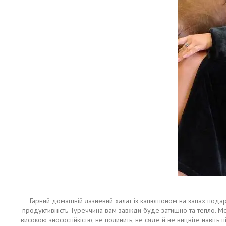
Гарний домашній лазневий халат із капюшоном на запах подарує
продуктивність Туреччина вам завжди буде затишно та тепло. Мо
високою зносостійкістю, не полинить, не сяде й не вицвіте наві