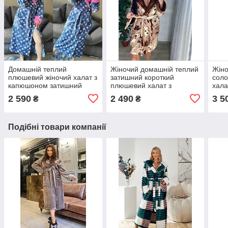
Домашній теплий
Жіночий домашній теплий
Жіно
плюшевий жіночий халат з
затишний короткий
соло
капюшоном затишний
плюшевий халат з
хала
довгий в універсальному
капюшоном в
ванн
2 590
2 490
3 5
₴
₴
розмірі 42 - 46 колір синій
універсальному розмірі
42-46
Подібні товари компанії