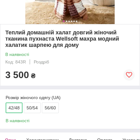
Теплий домашній халат довгий жіночий
тканина пухнаста Wellsoft махра модний
халатик шарпею для дому
В наявності
Код: 843R
Роздріб
3 500
₴
Розмір жіночого одягу (UA)
42/48
50/54
56/60
В наявності
Опис
Характеристики
Доставка
Оплата
Умови п