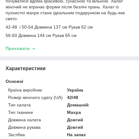
почуватися вдома красивою, сучасною та вільною. Халат
жіночий не втрачає форми після безлічі прань. Халат із
пухнистої махри стане ідеальним подарунком на будь-яке
свято.
42-48 і 50-54 Довжина 137 см Рукав 62 см
56-60 Довжина 144 см Рукав 65 см
Приховати
Характеристики
Основні
Країна виробник
Україна
Розмір жіночого одягу (UA)
42/48
Тип халата
Домашній
Тип тканини
Махра
Довжина халата
Довгий
Довжина рукава
Довгий
Застібка
На запах