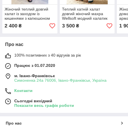
Жіночий теплий довгий
Теплий хатній халат
Жіно
халат із заходом із
довгий жіночий махра
дома
кишенями з капюшоном
Wellsoft модний халатик
арма
для дому тканина
шарпей для дому
чор
2 400
3 500
1 9
₴
₴
полірована махра
велсофт
Про нас
100% позитивних з 40 відгуків за рік
Працює з 01.07.2020
м. Івано-Франківськ
Симоненка 24а 76006, Івано-Франківськ, Україна
Контакти
Сьогодні вихідний
Показати весь графік роботи
Про нас