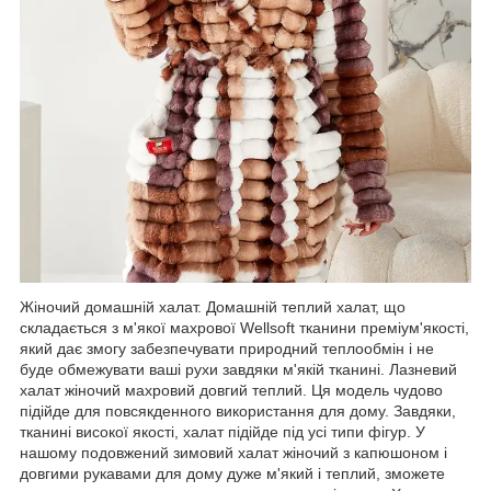
Жіночий домашній халат. Домашній теплий халат, що
складається з м'якої махрової Wellsoft тканини преміум'якості,
який дає змогу забезпечувати природний теплообмін і не
буде обмежувати ваші рухи завдяки м'якій тканині. Лазневий
халат жіночий махровий довгий теплий. Ця модель чудово
підійде для повсякденного використання для дому. Завдяки,
тканині високої якості, халат підійде під усі типи фігур. У
нашому подовжений зимовий халат жіночий з капюшоном і
довгими рукавами для дому дуже м'який і теплий, зможете