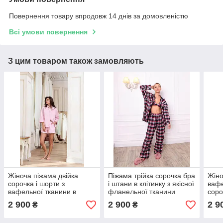
Повернення товару впродовж 14 днів за домовленістю
Всі умови повернення
З цим товаром також замовляють
Жіноча піжама двійка
Піжама трійка сорочка бра
Жіно
сорочка і шорти з
і штани в клітинку з якісної
вафе
вафельної тканини в
фланельної тканини
соро
рожевому кольорі розмір
розмір S
колі
2 900
2 900
2 9
₴
₴
S 20571