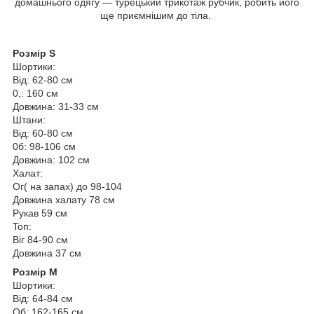
домашнього одягу — турецький трикотаж рубчик, робить його
ще приємнішим до тіла.
Розмір S
Шортики:
Від: 62-80 см
0,: 160 см
Довжина: 31-33 см
Штани:
Від: 60-80 см
0б: 98-106 см
Довжина: 102 см
Халат:
Ог( на запах) до 98-104
Довжина халату 78 см
Рукав 59 см
Toп:
Віг 84-90 см
Довжина 37 см
Розмір М
Шортики:
Від: 64-84 см
Об: 162-165 см