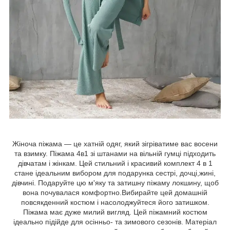
Жіноча піжама — це хатній одяг, який зігріватиме вас восени
та взимку. Піжама 4в1 зі штанами на вільній гумці підходить
дівчатам і жінкам. Цей стильний і красивий комплект 4 в 1
стане ідеальним вибором для подарунка сестрі, дочці,жині,
дівчині. Подаруйте цю м'яку та затишну піжаму локшину, щоб
вона почувалася комфортно.Вибирайте цей домашній
повсякденний костюм і насолоджуйтеся його затишком.
Піжама має дуже милий вигляд. Цей піжамний костюм
ідеально підійде для осінньо- та зимового сезонів. Матеріал