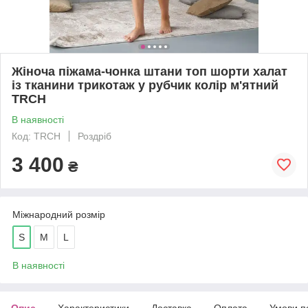
Жіноча піжама-чонка штани топ шорти халат
із тканини трикотаж у рубчик колір м'ятний
TRCH
В наявності
Код: TRCH
Роздріб
3 400
₴
Міжнародний розмір
S
M
L
В наявності
Опис
Характеристики
Доставка
Оплата
Умови п