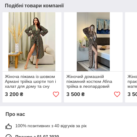
Подібні товари компанії
Жіноча піжама із шовком
Жіночий домашній
Жіно
Армані трійка шорти топ і
піжамний костюм Afina
прак
халат для дому та сну
трійка в леопардовий
мате
колір зелений S-M 30033
принт халат топ і штани
в чо
3 200
3 500
3 5
₴
₴
тканини трикотаж
двонитка
Про нас
100% позитивних з 40 відгуків за рік
Працює з 01.07.2020