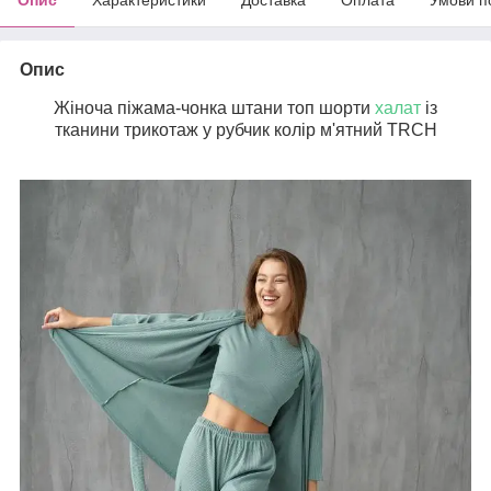
Опис
Жіноча піжама-чонка штани топ шорти
халат
із
тканини трикотаж у рубчик колір м'ятний TRCH