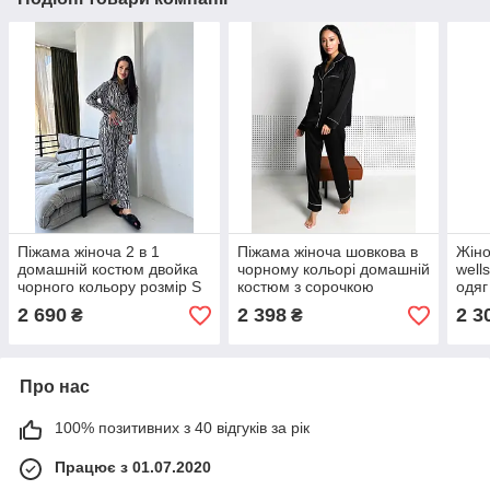
Піжама жіноча 2 в 1
Піжама жіноча шовкова в
Жіно
домашній костюм двойка
чорному кольорі домашній
well
чорного кольору розмір S
костюм з сорочкою
одяг
2697t
штанами розмір S 20033x
світ
2 690
2 398
2 3
₴
₴
Про нас
100% позитивних з 40 відгуків за рік
Працює з 01.07.2020