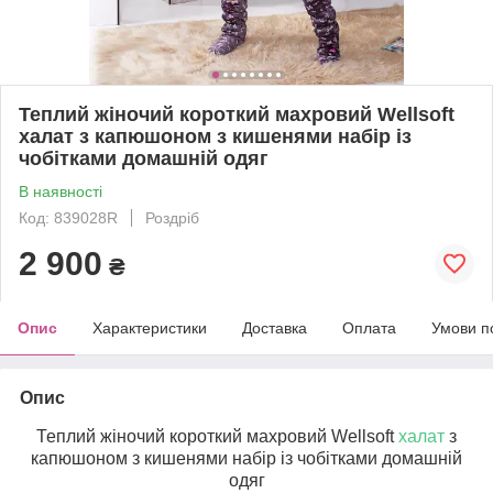
Теплий жіночий короткий махровий Wellsoft
халат з капюшоном з кишенями набір із
чобітками домашній одяг
В наявності
Код: 839028R
Роздріб
2 900
₴
Опис
Характеристики
Доставка
Оплата
Умови п
Опис
Теплий жіночий короткий махровий Wellsoft
халат
з
капюшоном з кишенями набір із чобітками домашній
одяг