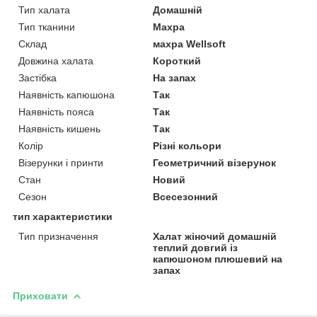
Тип халата
Домашній
Тип тканини
Махра
Склад
махра Wellsoft
Довжина халата
Короткий
Застібка
На запах
Наявність капюшона
Так
Наявність пояса
Так
Наявність кишень
Так
Колір
Різні кольори
Візерунки і принти
Геометричний візерунок
Стан
Новий
Сезон
Всесезонний
тип характеристики
Тип призначення
Халат жіночий домашній
теплий довгий із
капюшоном плюшевий на
запах
Приховати