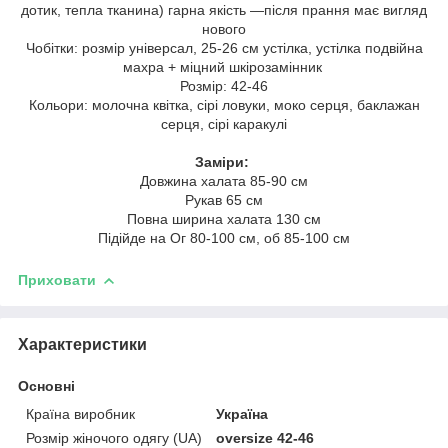
дотик, тепла тканина) гарна якість —після прання має вигляд
нового
Чобітки: розмір універсал, 25-26 см устілка, устілка подвійна
махра + міцний шкірозамінник
Розмір: 42-46
Кольори: молочна квітка, сірі ловуки, моко серця, баклажан
серця, сірі каракулі
Заміри:
Довжина халата 85-90 см
Рукав 65 см
Повна ширина халата 130 см
Підійде на Ог 80-100 см, об 85-100 см
Приховати
Характеристики
Основні
Країна виробник
Україна
Розмір жіночого одягу (UA)
oversize 42-46