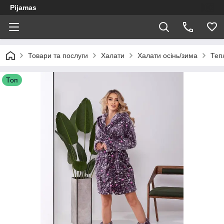
Pijamas
Товари та послуги
Халати
Халати осінь/зима
Теп
Топ