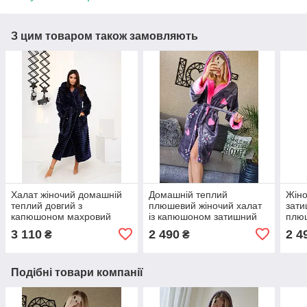
З цим товаром також замовляють
Халат жіночий домашній
Домашній теплий
Жіно
теплий довгий з
плюшевий жіночий халат
зати
капюшоном махровий
із капюшоном затишний
плюш
wellsoft на запах колір
короткий в
кап
3 110
2 490
2 4
₴
₴
синій
універсальному розмірі 42
унів
- 46 колір графіт
42-4
Подібні товари компанії