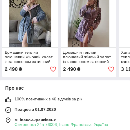
Домашній теплий
Домашній теплий
Хала
плюшевий жіночий халат
плюшевий жіночий халат
тепл
із капюшоном затишний
із капюшоном затишний
кап
короткий в
короткий в
запа
2 490
2 490
3 1
₴
₴
універсальному розмірі 42
універсальному розмірі 42
831
— 46 колір сірий
— 46 колір фіолетовий
Про нас
100% позитивних з 40 відгуків за рік
Працює з 01.07.2020
м. Івано-Франківськ
Симоненка 24а 76006, Івано-Франківськ, Україна