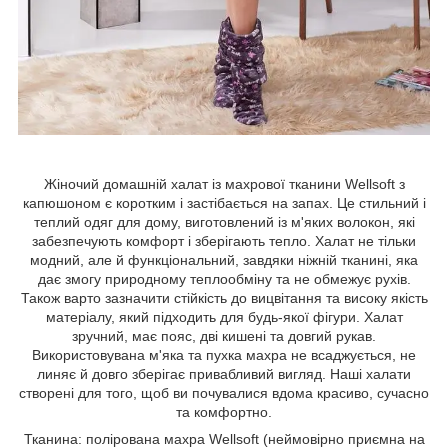
Жіночий домашній халат із махрової тканини Wellsoft з
капюшоном є коротким і застібається на запах. Це стильний і
теплий одяг для дому, виготовлений із м'яких волокон, які
забезпечують комфорт і зберігають тепло. Халат не тільки
модний, але й функціональний, завдяки ніжній тканині, яка
дає змогу природному теплообміну та не обмежує рухів.
Також варто зазначити стійкість до вицвітання та високу якість
матеріалу, який підходить для будь-якої фігури. Халат
зручний, має пояс, дві кишені та довгий рукав.
Використовувана м'яка та пухка махра не всаджується, не
линяє й довго зберігає привабливий вигляд. Наші халати
створені для того, щоб ви почувалися вдома красиво, сучасно
та комфортно.
Тканина: полірована махра Wellsoft (неймовірно приємна на