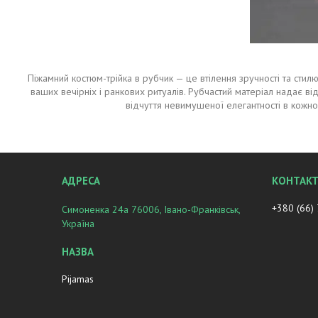
Піжамний костюм-трійка в рубчик — це втілення зручності та сти
ваших вечірніх і ранкових ритуалів. Рубчастий матеріал надає ві
відчуття невимушеної елегантності в кожн
+380 (66)
Симоненка 24а 76006, Івано-Франківськ,
Україна
Pijamas