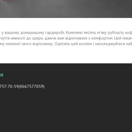
лю у вашому домашньому гардеробі. Комплект містить м'яку рубчасту кофт
дчуття ніжності до шкіри, даючи вам відпочивати з комфортом. Цей піжамн
ому моменті свого відпочинку. Одягніть цей костюм і насолоджуйтеся н
 757-70-59
0667577059