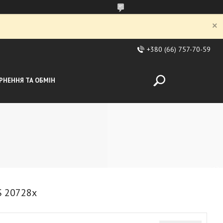
+380 (66) 757-70-59
РНЕННЯ ТА ОБМІН
S 20728х